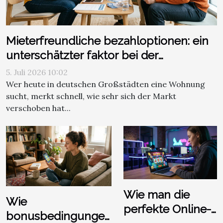
Mieterfreundliche bezahloptionen: ein
unterschätzter faktor bei der
wohnungssuche?
5. Juli 2026 10:02
Wer heute in deutschen Großstädten eine Wohnung
sucht, merkt schnell, wie sehr sich der Markt
verschoben hat...
Wie man die
Wie
perfekte Online-
bonusbedingungen