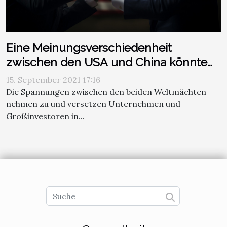
Eine Meinungsverschiedenheit
zwischen den USA und China könnte
sich negativ auf eine Reihe von
15. September 2021 17:16
Unternehmen auswirken
Die Spannungen zwischen den beiden Weltmächten
nehmen zu und versetzen Unternehmen und
Großinvestoren in...