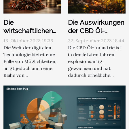
Die
Die Auswirkungen
wirtschaftlichen
der CBD Öl-
Auswirkungen
Industrie auf die
13. Oktober 2023 19:36
22. September 2023 18:44
von
globale Wirtschaft
Die Welt der digitalen
Die CBD Öl-Industrie ist
Technologie bietet eine
in den letzten Jahren
Cyberkriminalität
Fülle von Möglichkeiten,
explosionsartig
und der
birgt jedoch auch eine
gewachsen und hat
Bedeutung von
Reihe von...
dadurch erhebliche...
Antivirensoftware