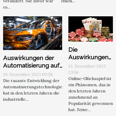
verändert. Nie zuvor war
einen...
es...
Die
Auswirkungen
Auswirkungen der
des Online-
Automatisierung auf
13. Dezember 2023
Glücksspiels
die Industrie und den
23:56
19. Dezember 2023 00:58
Online-Glücksspiel ist
auf die
Arbeitsmarkt
Die rasante Entwicklung der
ein Phänomen, das in
österreichische
Automatisierungstechnologie
den letzten Jahren
hat in den letzten Jahren die
Wirtschaft
zunehmend an
industrielle...
Popularität gewonnen
hat. Seine...