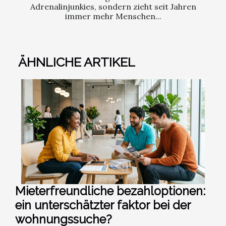
Adrenalinjunkies, sondern zieht seit Jahren
immer mehr Menschen...
ÄHNLICHE ARTIKEL
Mieterfreundliche bezahloptionen:
ein unterschätzter faktor bei der
wohnungssuche?