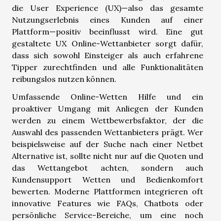
die User Experience (UX)—also das gesamte
Nutzungserlebnis eines Kunden auf einer
Plattform—positiv beeinflusst wird. Eine gut
gestaltete UX Online-Wettanbieter sorgt dafür,
dass sich sowohl Einsteiger als auch erfahrene
Tipper zurechtfinden und alle Funktionalitäten
reibungslos nutzen können.
Umfassende Online-Wetten Hilfe und ein
proaktiver Umgang mit Anliegen der Kunden
werden zu einem Wettbewerbsfaktor, der die
Auswahl des passenden Wettanbieters prägt. Wer
beispielsweise auf der Suche nach einer Netbet
Alternative ist, sollte nicht nur auf die Quoten und
das Wettangebot achten, sondern auch
Kundensupport Wetten und Bedienkomfort
bewerten. Moderne Plattformen integrieren oft
innovative Features wie FAQs, Chatbots oder
persönliche Service-Bereiche, um eine noch