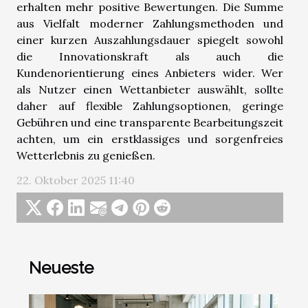
erhalten mehr positive Bewertungen. Die Summe
aus Vielfalt moderner Zahlungsmethoden und
einer kurzen Auszahlungsdauer spiegelt sowohl
die Innovationskraft als auch die
Kundenorientierung eines Anbieters wider. Wer
als Nutzer einen Wettanbieter auswählt, sollte
daher auf flexible Zahlungsoptionen, geringe
Gebühren und eine transparente Bearbeitungszeit
achten, um ein erstklassiges und sorgenfreies
Wetterlebnis zu genießen.
22. Oktober 2025 11:40
Neueste