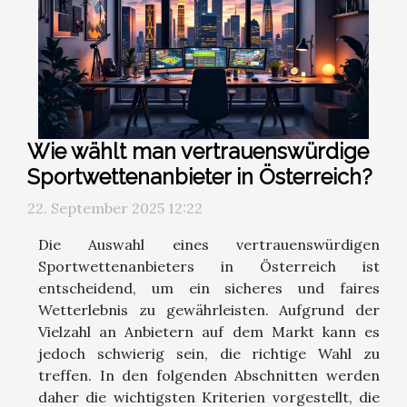
Wie wählt man vertrauenswürdige
Sportwettenanbieter in Österreich?
22. September 2025 12:22
Die Auswahl eines vertrauenswürdigen
Sportwettenanbieters in Österreich ist
entscheidend, um ein sicheres und faires
Wetterlebnis zu gewährleisten. Aufgrund der
Vielzahl an Anbietern auf dem Markt kann es
jedoch schwierig sein, die richtige Wahl zu
treffen. In den folgenden Abschnitten werden
daher die wichtigsten Kriterien vorgestellt, die