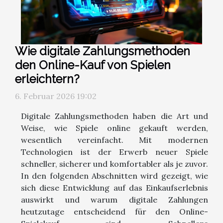
Wie digitale Zahlungsmethoden
den Online-Kauf von Spielen
erleichtern?
6. Februar 2026 19:02
Digitale Zahlungsmethoden haben die Art und
Weise, wie Spiele online gekauft werden,
wesentlich vereinfacht. Mit modernen
Technologien ist der Erwerb neuer Spiele
schneller, sicherer und komfortabler als je zuvor.
In den folgenden Abschnitten wird gezeigt, wie
sich diese Entwicklung auf das Einkaufserlebnis
auswirkt und warum digitale Zahlungen
heutzutage entscheidend für den Online-