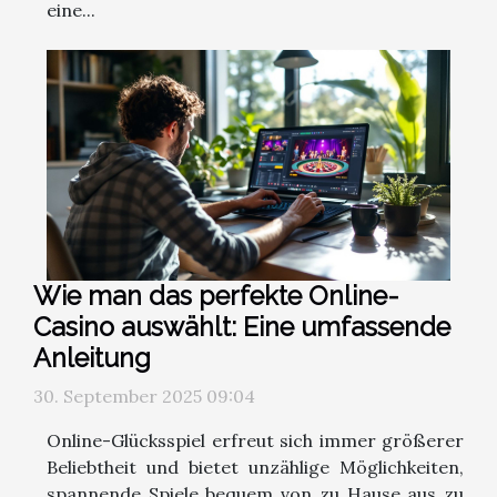
eine...
Wie man das perfekte Online-
Casino auswählt: Eine umfassende
Anleitung
30. September 2025 09:04
Online-Glücksspiel erfreut sich immer größerer
Beliebtheit und bietet unzählige Möglichkeiten,
spannende Spiele bequem von zu Hause aus zu