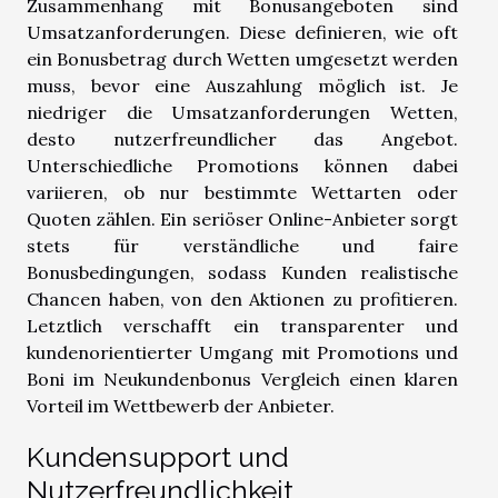
Zusammenhang mit Bonusangeboten sind
Umsatzanforderungen. Diese definieren, wie oft
ein Bonusbetrag durch Wetten umgesetzt werden
muss, bevor eine Auszahlung möglich ist. Je
niedriger die Umsatzanforderungen Wetten,
desto nutzerfreundlicher das Angebot.
Unterschiedliche Promotions können dabei
variieren, ob nur bestimmte Wettarten oder
Quoten zählen. Ein seriöser Online-Anbieter sorgt
stets für verständliche und faire
Bonusbedingungen, sodass Kunden realistische
Chancen haben, von den Aktionen zu profitieren.
Letztlich verschafft ein transparenter und
kundenorientierter Umgang mit Promotions und
Boni im Neukundenbonus Vergleich einen klaren
Vorteil im Wettbewerb der Anbieter.
Kundensupport und
Nutzerfreundlichkeit