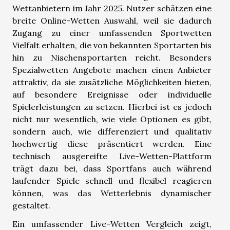
Wettanbietern im Jahr 2025. Nutzer schätzen eine
breite Online-Wetten Auswahl, weil sie dadurch
Zugang zu einer umfassenden Sportwetten
Vielfalt erhalten, die von bekannten Sportarten bis
hin zu Nischensportarten reicht. Besonders
Spezialwetten Angebote machen einen Anbieter
attraktiv, da sie zusätzliche Möglichkeiten bieten,
auf besondere Ereignisse oder individuelle
Spielerleistungen zu setzen. Hierbei ist es jedoch
nicht nur wesentlich, wie viele Optionen es gibt,
sondern auch, wie differenziert und qualitativ
hochwertig diese präsentiert werden. Eine
technisch ausgereifte Live-Wetten-Plattform
trägt dazu bei, dass Sportfans auch während
laufender Spiele schnell und flexibel reagieren
können, was das Wetterlebnis dynamischer
gestaltet.
Ein umfassender Live-Wetten Vergleich zeigt,