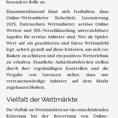
besondere Rolle zu.
Zusammenfassend lässt sich festhalten, dass
Online-Wettanbieter Sicherheit, Lizenzierung
2025, Datenschutz Wettanbieter, seriöse Online
Wetten und SSL-Verschlüsselung unverzichtbare
Aspekte für seriöse Anbieter sind. Wer als Spieler
Wert auf ein geschütztes und faires Wettumfeld
legt, achtet gezielt auf diese Kriterien, um sich vor
Risiken zu schützen und ein positives Wetterlebnis
zu erhalten. Staatliche Aufsichtsbehörden stellen
durch ihre regelmäßigen Kontrollen und die
Vergabe von Lizenzen sicher, dass nur
vertrauenswürdige Anbieter auf dem Markt
zugelassen bleiben.
Vielfalt der Wettmärkte
Die Vielfalt an Wettmärkten ist ein entscheidendes
Kriterium bei der Bewertung von Online-