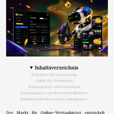
Inhaltsverzeichnis
Sicherheit und Lizenzierung
Vielfalt der Wettmärkte
Bonusangebote und Promotions
Kundensupport und Nutzerfreundlichkeit
Zahlungsmethoden und Auszahlungsdauer
Der Markt für Online-Wettanbieter entwickelt