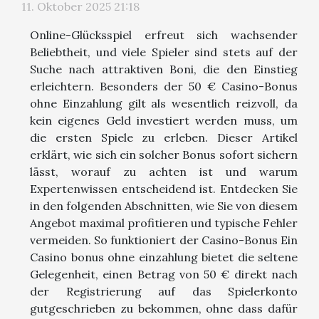
11. Oktober 2025 21:18
Online-Glücksspiel erfreut sich wachsender
Beliebtheit, und viele Spieler sind stets auf der
Suche nach attraktiven Boni, die den Einstieg
erleichtern. Besonders der 50 € Casino-Bonus
ohne Einzahlung gilt als wesentlich reizvoll, da
kein eigenes Geld investiert werden muss, um
die ersten Spiele zu erleben. Dieser Artikel
erklärt, wie sich ein solcher Bonus sofort sichern
lässt, worauf zu achten ist und warum
Expertenwissen entscheidend ist. Entdecken Sie
in den folgenden Abschnitten, wie Sie von diesem
Angebot maximal profitieren und typische Fehler
vermeiden. So funktioniert der Casino-Bonus Ein
Casino bonus ohne einzahlung bietet die seltene
Gelegenheit, einen Betrag von 50 € direkt nach
der Registrierung auf das Spielerkonto
gutgeschrieben zu bekommen, ohne dass dafür