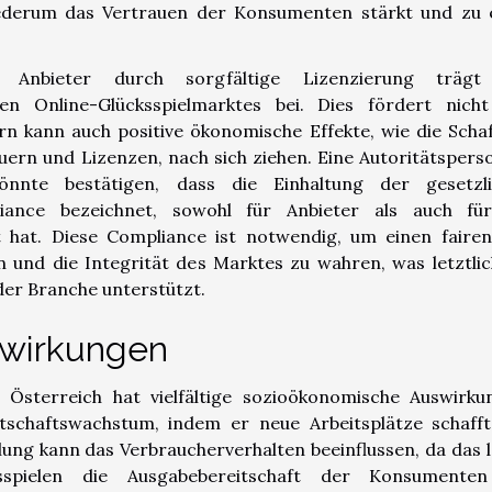
ederum das Vertrauen der Konsumenten stärkt und zu 
r Anbieter durch sorgfältige Lizenzierung trägt
hen Online-Glücksspielmarktes bei. Dies fördert nich
rn kann auch positive ökonomische Effekte, wie die Scha
ern und Lizenzen, nach sich ziehen. Eine Autoritätspers
önnte bestätigen, dass die Einhaltung der gesetzl
iance bezeichnet, sowohl für Anbieter als auch fü
t hat. Diese Compliance ist notwendig, um einen faire
 und die Integrität des Marktes zu wahren, was letztlic
er Branche unterstützt.
swirkungen
n Österreich hat vielfältige sozioökonomische Auswirku
rtschaftswachstum, indem er neue Arbeitsplätze schaff
ung kann das Verbraucherverhalten beeinflussen, da das l
sspielen die Ausgabebereitschaft der Konsumenten