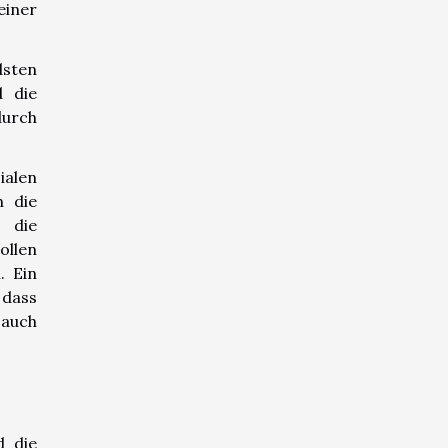
einer
dsten
d die
durch
ialen
h die
, die
llen
. Ein
 dass
 auch
d die