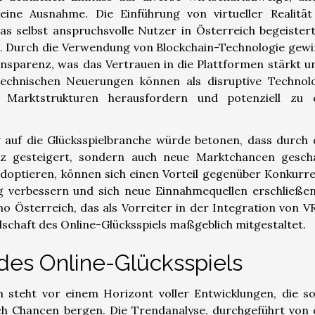
keine Ausnahme. Die Einführung von virtueller Realität
das selbst anspruchsvolle Nutzer in Österreich begeister
ht. Durch die Verwendung von Blockchain-Technologie gew
nsparenz, was das Vertrauen in die Plattformen stärkt u
technischen Neuerungen können als disruptive Technol
 Marktstrukturen herausfordern und potenziell zu 
g auf die Glücksspielbranche würde betonen, dass durch 
enz gesteigert, sondern auch neue Marktchancen gesch
adoptieren, können sich einen Vorteil gegenüber Konkurr
g verbessern und sich neue Einnahmequellen erschließen
no Österreich
, das als Vorreiter in der Integration von V
dschaft des Online-Glücksspiels maßgeblich mitgestaltet.
des Online-Glücksspiels
ch steht vor einem Horizont voller Entwicklungen, die s
ch Chancen bergen. Die Trendanalyse, durchgeführt von 