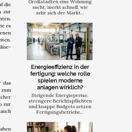
Großstädten eine Wohnung
f die
sucht, merkt schnell, wie
h zur
sehr sich der Markt...
nten.
ie es
denen
iten.
line-
Energieeffizienz in der
fertigung: welche rolle
spielen moderne
r das
anlagen wirklich?
g zum
Steigende Energiepreise,
icher
strengere Berichtspflichten
m zur
und knappe Budgets setzen
 auch
Fertigungsbetriebe...
haben