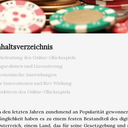
nhaltsverzeichnis
 Bedeutung des Online-Glücksspiels
ngsrahmen und Lizenzierung
konomische Auswirkungen
e Innovationen und ihre Wirkung
ektiven des Online-Glücksspiels
in den letzten Jahren zunehmend an Popularität gewonnen
änglichkeit haben es zu einem festen Bestandteil des digi
Österreich, einem Land, das für seine Gesetzgebung und 