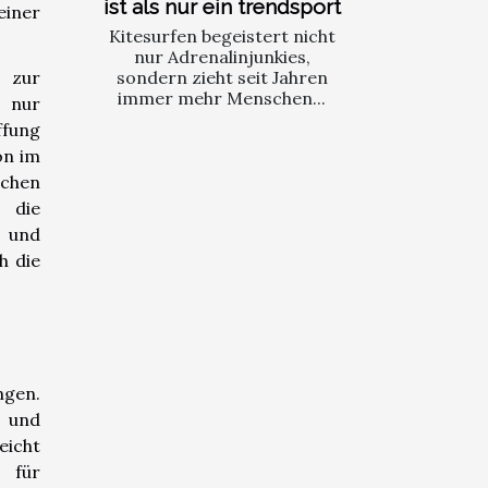
ist als nur ein trendsport
einer
Kitesurfen begeistert nicht
nur Adrenalinjunkies,
sondern zieht seit Jahren
 zur
immer mehr Menschen...
t nur
ffung
on im
ichen
r die
n und
h die
ngen.
t und
eicht
 für