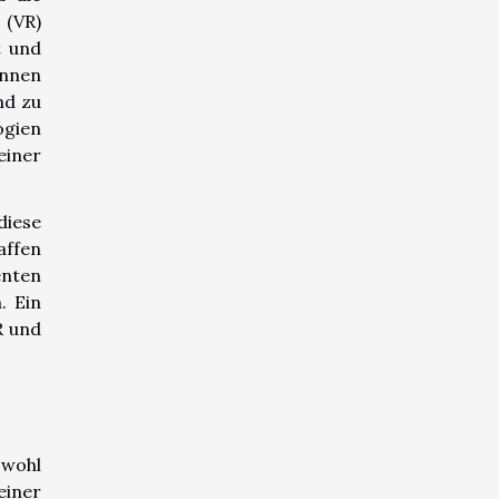
 (VR)
t und
innen
nd zu
ogien
einer
diese
affen
enten
. Ein
R und
owohl
einer