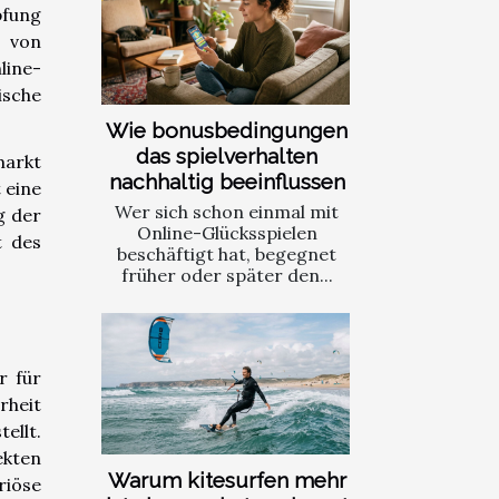
fung
n von
line-
ische
Wie bonusbedingungen
das spielverhalten
markt
nachhaltig beeinflussen
 eine
Wer sich schon einmal mit
g der
Online-Glücksspielen
t des
beschäftigt hat, begegnet
früher oder später den...
r für
rheit
ellt.
ekten
Warum kitesurfen mehr
riöse