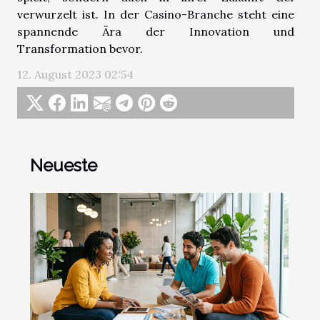
verwurzelt ist. In der Casino-Branche steht eine
spannende Ära der Innovation und
Transformation bevor.
12. August 2023 02:54
Neueste