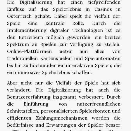
Die Digitalisierung hat einen tiefgreifenden
Einfluss auf das Spielerlebnis in Casinos in
Österreich gehabt. Dabei spielt die Vielfalt der
Spiele eine zentrale Rolle. Durch die
Implementierung digitaler Technologien ist es
den Betreibern möglich geworden, ein breites
Spektrum an Spielen zur Verfügung zu stellen.
Online-Plattformen bieten nun alles, von
traditionellen Kartenspielen und Spielautomaten
bis hin zu hochmodernen interaktiven Spielen, die
ein immersives Spielerlebnis schaffen.
Aber nicht nur die Vielfalt der Spiele hat sich
verändert. Die Digitalisierung hat auch die
Benutzererfahrung insgesamt verbessert. Durch
die Einführung von nutzerfreundlichen
Schnittstellen, personalisierten Spielerkonten und
effizienten Zahlungsmechanismen werden die
Bedürfnisse und Erwartungen der Spieler besser