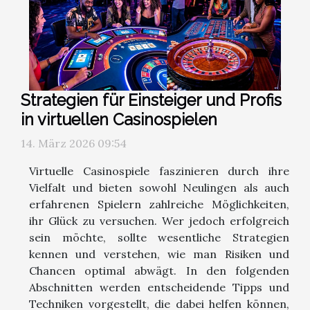
Strategien für Einsteiger und Profis
in virtuellen Casinospielen
14. März 2026 09:54
Virtuelle Casinospiele faszinieren durch ihre
Vielfalt und bieten sowohl Neulingen als auch
erfahrenen Spielern zahlreiche Möglichkeiten,
ihr Glück zu versuchen. Wer jedoch erfolgreich
sein möchte, sollte wesentliche Strategien
kennen und verstehen, wie man Risiken und
Chancen optimal abwägt. In den folgenden
Abschnitten werden entscheidende Tipps und
Techniken vorgestellt, die dabei helfen können,