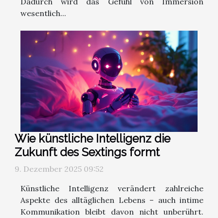
Dadurch wird das Gefühl von Immersion
wesentlich...
Wie künstliche Intelligenz die
Zukunft des Sextings formt
9. Dezember 2025 09:52
Künstliche Intelligenz verändert zahlreiche
Aspekte des alltäglichen Lebens – auch intime
Kommunikation bleibt davon nicht unberührt.