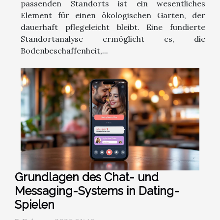
passenden Standorts ist ein wesentliches
Element für einen ökologischen Garten, der
dauerhaft pflegeleicht bleibt. Eine fundierte
Standortanalyse ermöglicht es, die
Bodenbeschaffenheit,...
Grundlagen des Chat- und
Messaging-Systems in Dating-
Spielen