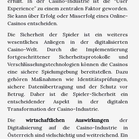
erfüllt. In der Casino-Industrie ist die “User
Experience” zu einem zentralen Faktor geworden.
Sie kann über Erfolg oder Misserfolg eines Online-
Casinos entscheiden.
Die Sicherheit der Spieler ist ein weiteres
wesentliches Anliegen in der digitalisierten
Casino-Welt. Durch die Implementierung
fortgeschrittener Sicherheitsprotokolle und
Verschlüsselungstechnologien können die Casinos
eine sichere Spielumgebung bereitstellen. Dazu
gehören Maßnahmen wie Identitätsprüfungen,
sichere Datenübertragung und der Schutz vor
Betrug. Daher ist die Spieler-Sicherheit ein
entscheidender Aspekt in der digitalen
Transformation der Casino-Industrie.
Die
wirtschaftlichen Auswirkungen
der
Digitalisierung auf die Casino-Industrie in
Österreich sind vielschichtig und weitreichend. Ein