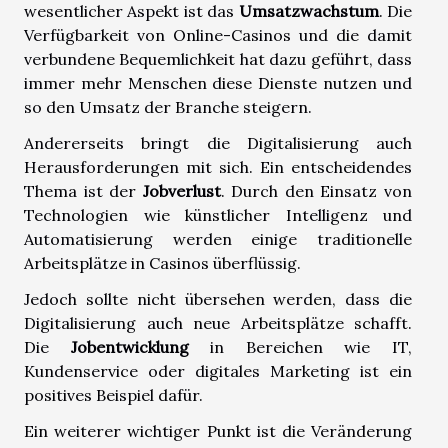
wesentlicher Aspekt ist das
Umsatzwachstum
. Die
Verfügbarkeit von Online-Casinos und die damit
verbundene Bequemlichkeit hat dazu geführt, dass
immer mehr Menschen diese Dienste nutzen und
so den Umsatz der Branche steigern.
Andererseits bringt die Digitalisierung auch
Herausforderungen mit sich. Ein entscheidendes
Thema ist der
Jobverlust
. Durch den Einsatz von
Technologien wie künstlicher Intelligenz und
Automatisierung werden einige traditionelle
Arbeitsplätze in Casinos überflüssig.
Jedoch sollte nicht übersehen werden, dass die
Digitalisierung auch neue Arbeitsplätze schafft.
Die
Jobentwicklung
in Bereichen wie IT,
Kundenservice oder digitales Marketing ist ein
positives Beispiel dafür.
Ein weiterer wichtiger Punkt ist die Veränderung