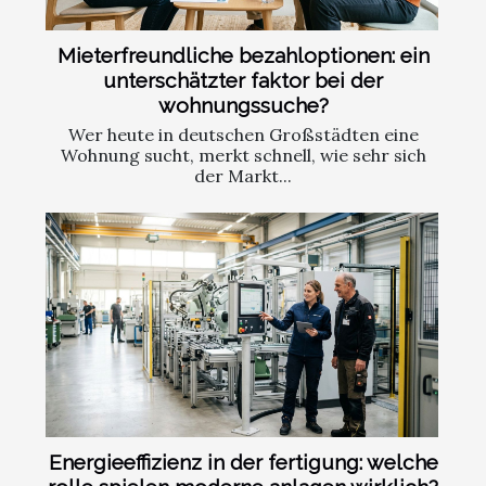
Mieterfreundliche bezahloptionen: ein
unterschätzter faktor bei der
wohnungssuche?
Wer heute in deutschen Großstädten eine
Wohnung sucht, merkt schnell, wie sehr sich
der Markt...
Energieeffizienz in der fertigung: welche