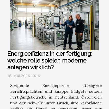
Energieeffizienz in der fertigung:
welche rolle spielen moderne
anlagen wirklich?
16. Mai 2026 10:16
Steigende Energiepreise, strengere
Berichtspflichten und knappe Budgets setzen
Fertigungsbetriebe in Deutschland, Österreich
und der Schweiz unter Druck, ihre Verbräuche
endlich im Detail zu verstehen, statt nur